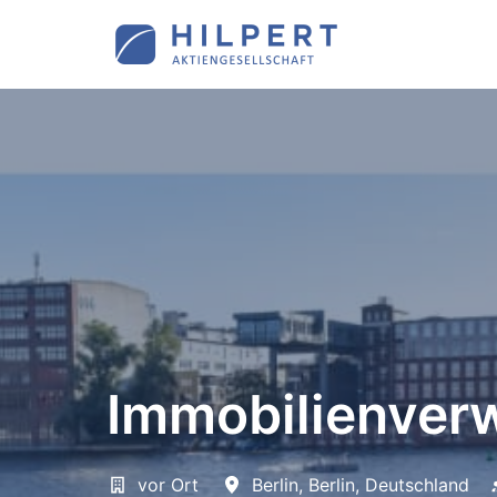
Zum
Inhalt
Startseite
springen
Immobilienver
vor Ort
Berlin
,
Berlin
,
Deutschland